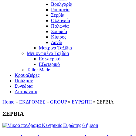
Βουλγαρία
Ρουμανία
Σερβία
Ολλανδία
Πολωνία
Σουηδία
Κύπρος
Δανία
Μακρινά Ταξίδια
Μεμονωμένα Ταξίδια
Εσωτερικό
Εξωτερικό
Tailor Made
Κρουαζιέρες
Πούλμαν
Συνέδρια
Αυτοκίνητα
Home
»
ΕΚΔΡΟΜΕΣ
»
GROUP
»
ΕΥΡΩΠΗ
»
ΣΕΡΒΙΑ
ΣΕΡΒΙΑ