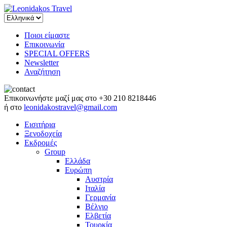
Ποιοι είμαστε
Επικοινωνία
SPECIAL OFFERS
Newsletter
Αναζήτηση
Επικοινωνήστε μαζί μας στο
+30 210 8218446
ή στο
leonidakostravel@gmail.com
Εισιτήρια
Ξενοδοχεία
Εκδρομές
Group
Ελλάδα
Ευρώπη
Αυστρία
Ιταλία
Γερμανία
Βέλγιο
Ελβετία
Τουρκία