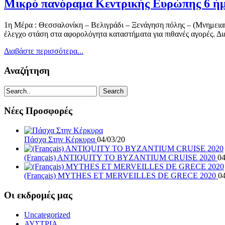
Μικρό πανόραμα Κεντρικής Ευρώπης 6 ή
1η Μέρα : Θεσσαλονίκη – Βελιγράδι – Ξενάγηση πόλης – (Μνημειακ
έλεγχο στάση στα αφορολόγητα καταστήματα για πιθανές αγορές. Δι
Διαβάστε περισσότερα...
Αναζήτηση
Search
Νέες Προσφορές
Πάσχα Στην Κέρκυρα
04/03/20
(Français) ANTIQUITY TO BYZANTIUM CRUISE 2020
04
(Français) MYTHES ET MERVEILLES DE GRECE 2020
04
Οι εκδρομές μας
Uncategorized
ΑΥΣΤΡΙΑ