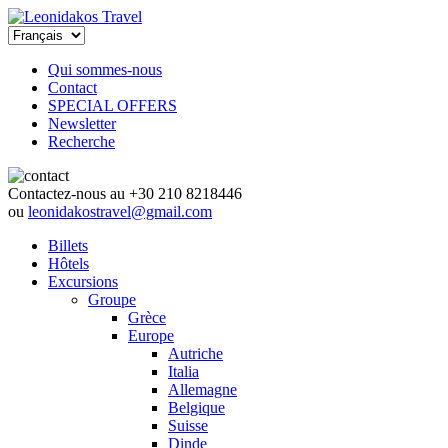
Qui sommes-nous
Contact
SPECIAL OFFERS
Newsletter
Recherche
Contactez-nous au
+30 210 8218446
ou
leonidakostravel@gmail.com
Βillets
Hôtels
Excursions
Groupe
Grèce
Europe
Autriche
Italia
Allemagne
Belgique
Suisse
Dinde