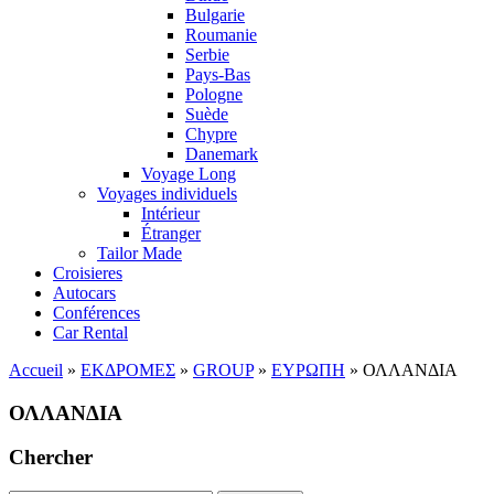
Bulgarie
Roumanie
Serbie
Pays-Bas
Pologne
Suède
Chypre
Danemark
Voyage Long
Voyages individuels
Intérieur
Étranger
Tailor Made
Croisieres
Autocars
Conférences
Car Rental
Accueil
»
ΕΚΔΡΟΜΕΣ
»
GROUP
»
ΕΥΡΩΠΗ
»
ΟΛΛΑΝΔΙΑ
ΟΛΛΑΝΔΙΑ
Chercher